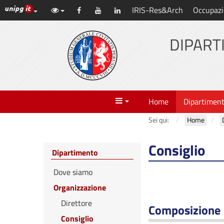
Link ai principali servizi web di Ateneo
IRIS-Res&Arch
Occupazi
Vai
Facebook
YouTube
LinkedIn
al
contenuto
DIPART
principale
Menu
Home
Dipartimen
Sei qui:
Home
Consiglio
Dipartimento
Dove siamo
Organizzazione
Direttore
Composizione
Consiglio