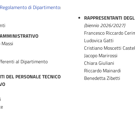
Regolamento di Dipartimento
:
RAPPRESENTANTI DEGL
nti
(biennio 2026/2027)
Francesco Riccardo Ceri
 AMMINISTRATIVO
Ludovica Gatti
o Massi
Cristiano Moscetti Castel
Jacopo Marirossi
afferenti al Dipartimento
Chiara Giuliani
Riccardo Mainardi
TI DEL PERSONALE TECNICO
Benedetta Zibetti
VO
i
te