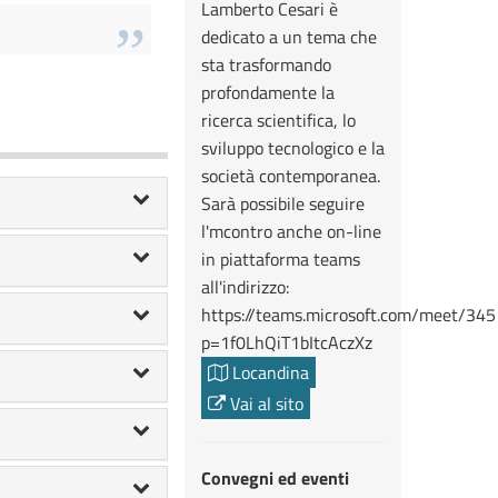
Lamberto Cesari è
dedicato a un tema che
sta trasformando
profondamente la
ricerca scientifica, lo
sviluppo tecnologico e la
società contemporanea.
Sarà possibile seguire
l'mcontro anche on-line
in piattaforma teams
all'indirizzo:
https://teams.microsoft.com/meet/3
p=1f0LhQiT1bItcAczXz
Locandina
Vai al sito
Convegni ed eventi