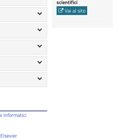
scientifici
Vai al sito
i Informatici
 Elsevier