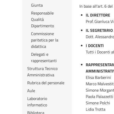
Giunta
In base all'art. 6 del
Responsabile
IL DIRETTORE
Qualità
Prof. Gianluca Vi
Dipartimento
IL SEGRETARIO
Commissione
Dott. Alessandr
paritetica per la
I DOCENTI
didattica
Tutti i Docenti 
Delegati e
rappresentanti
RAPPRESENTAN
Struttura Tecnico
AMMINISTRATI
Amministrativa
Elisa Barberini
Rubrica del personale
Marco Malvestit
Simone Morgan
Aule
Paola Palazzetti
Laboratorio
Simone Polchi
informatico
Lidia Trotta
Biblioteca