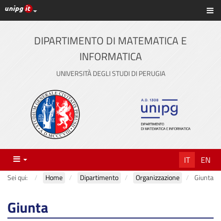
Link ai principali servizi web di Ateneo
Sc
Vai
al
contenuto
DIPARTIMENTO DI MATEMATICA E
principale
INFORMATICA
UNIVERSITÀ DEGLI STUDI DI PERUGIA
Menu
IT
EN
Sei qui:
Home
Dipartimento
Organizzazione
Giunta
Giunta