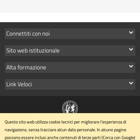
Mostra
Connettiti con noi
i
Mostra
Sito web istituzionale
link
i
Mostra
Alta formazione
link
i
Mostra
Link Veloci
link
i
link
Questo sito web utilizza cookie tecnici per migliorare l'esperienza di
Dipartimento di Matematica e Informatica
navigazione, senza tracciare alcun dato personale. In alcune pagine
Università degli Studi di Perugia
possono essere inclusi anche contenuti di terze parti (Cerca con Google)