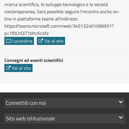
ricerca scientifica, lo sviluppo tecnologico e la società
contemporanea. Sarà possibile seguire l'mcontro anche on-
line in piattaforma teams all'indirizzo:
https://teams.microsoft.com/meet/345132401096931?
p=1f0LhQiT1bItcAczXz
Locandina
Vai al sito
Convegni ed eventi scientifici
Vai al sito
Mostra
Connettiti con noi
i
Mostra
Sito web istituzionale
link
i