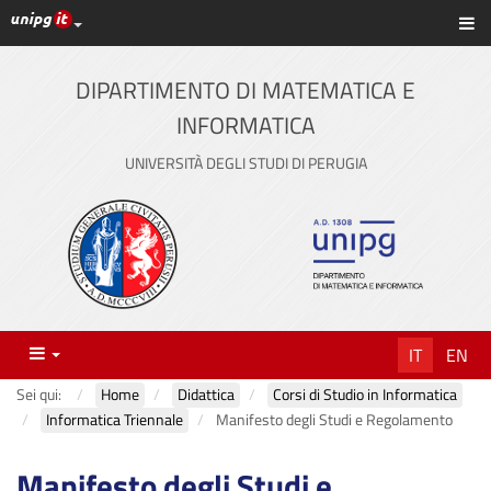
Link ai principali servizi web di Ateneo
Sc
Vai
al
contenuto
DIPARTIMENTO DI MATEMATICA E
principale
INFORMATICA
UNIVERSITÀ DEGLI STUDI DI PERUGIA
Menu
IT
EN
Sei qui:
Home
Didattica
Corsi di Studio in Informatica
Informatica Triennale
Manifesto degli Studi e Regolamento
Manifesto degli Studi e