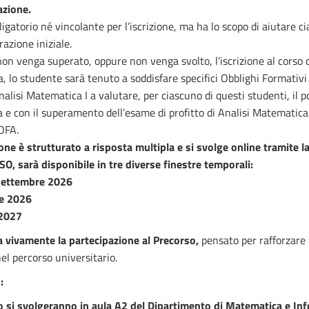
azione.
gatorio né vincolante per l’iscrizione, ma ha lo scopo di aiutare cia
razione iniziale.
t non venga superato, oppure non venga svolto, l’iscrizione al corso 
 lo studente sarà tenuto a soddisfare specifici Obblighi Formativi 
nalisi Matematica I a valutare, per ciascuno di questi studenti, il 
e con il superamento dell’esame di profitto di Analisi Matematica
 OFA.
ione è strutturato a risposta multipla e si svolge online tramite 
 sarà disponibile in tre diverse finestre temporali:
 settembre 2026
re 2026
 2027
a vivamente la partecipazione al Precorso,
pensato per rafforzare
 nel percorso universitario.
:
so
si svolgeranno in aula A2 del Dipartimento di Matematica e Inf