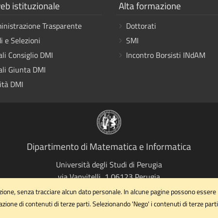
a
Mostra
eb istituzionale
Alta formazione
i
nistrazione Trasparente
Dottorati
link
i e Selezioni
SMI
ali Consiglio DMI
Incontro Borsisti INdAM
ali Giunta DMI
ità DMI
Dipartimento di Matematica e Informatica
Università degli Studi di Perugia
via Vanvitelli, 1 06123 Perugia
dipartimento.dmi@unipg.it
gazione, senza tracciare alcun dato personale. In alcune pagine possono essere 
Email
zazione di contenuti di terze parti. Selezionando 'Nego' i contenuti di terze pa
dipartimento.dmi@cert.unipg.it
PEC