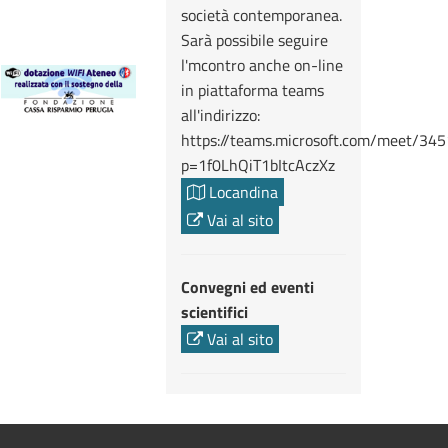
società contemporanea.
Sarà possibile seguire
l'mcontro anche on-line
in piattaforma teams
all'indirizzo:
https://teams.microsoft.com/meet/3
p=1f0LhQiT1bItcAczXz
Locandina
Vai al sito
Convegni ed eventi
scientifici
Vai al sito