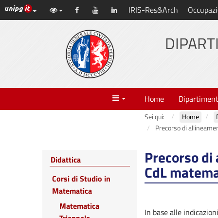
Link ai principali servizi web di Ateneo
IRIS-Res&Arch
Occupazi
Vai
Facebook
YouTube
LinkedIn
al
contenuto
DIPART
principale
Menu
Home
Dipartimen
Sei qui:
Home
Precorso di allineamen
Precorso di 
Didattica
CdL matema
Corsi di Studio in
Matematica
Matematica
In base alle indicazioni