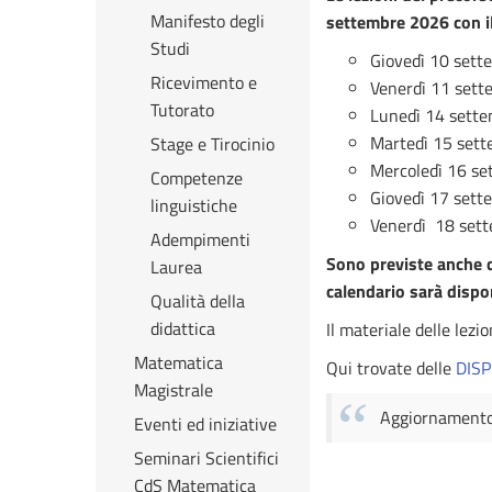
Manifesto degli
settembre 2026 con il
Studi
Giovedì 10 sette
Ricevimento e
Venerdì 11 sett
Tutorato
Lunedì 14 sette
Martedì 15 sett
Stage e Tirocinio
Mercoledì 16 se
Competenze
Giovedì 17 sette
linguistiche
Venerdì 18 sett
Adempimenti
Sono previste anche de
Laurea
calendario sarà dispon
Qualità della
didattica
Il materiale delle lezi
Matematica
Qui trovate delle
DISP
Magistrale
Aggiornamento 
Eventi ed iniziative
Seminari Scientifici
CdS Matematica