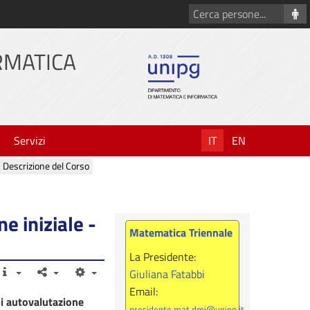
Cerca
persone
RMATICA
Servizi
IT
EN
Descrizione del Corso
e iniziale -
Matematica Triennale
La Presidente:
Giuliana Fatabbi
Email:
di autovalutazione
presidente.mat.dmi@unipg.it