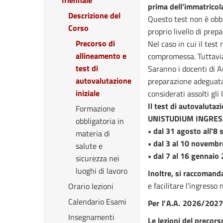
Triennale
prima dell’immatricol
Descrizione del
Questo test non è obbli
Corso
proprio livello di prepa
Precorso di
Nel caso in cui il tes
allineamento e
compromessa. Tuttavia,
test di
Saranno i docenti di A
autovalutazione
preparazione adeguata 
iniziale
considerati assolti gli
Il test di autovalutaz
Formazione
UNISTUDIUM INGRESSO,
obbligatoria in
• dal 31 agosto all'8
materia di
• dal 3 al 10 novemb
salute e
• dal 7 al 16 gennaio
sicurezza nei
luoghi di lavoro
Inoltre, si raccomand
e facilitare l’ingresso
Orario lezioni
Calendario Esami
P
er l'A.A. 2026/2027
Insegnamenti
Le lezioni del precor