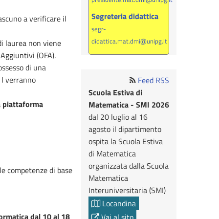
Segreteria didattica
scuno a verificare il
segr-
didattica.mat.dmi@unipg.it
di laurea non viene
Aggiuntivi (OFA).
possesso di una
 I verranno
Feed RSS
Scuola Estiva di
la piattaforma
Matematica - SMI 2026
dal 20 luglio al 16
agosto il dipartimento
ospita la Scuola Estiva
di Matematica
organizzata dalla Scuola
 le competenze di base
Matematica
Interuniversitaria (SMI)
Locandina
ormatica dal 10 al 18
Vai al sito