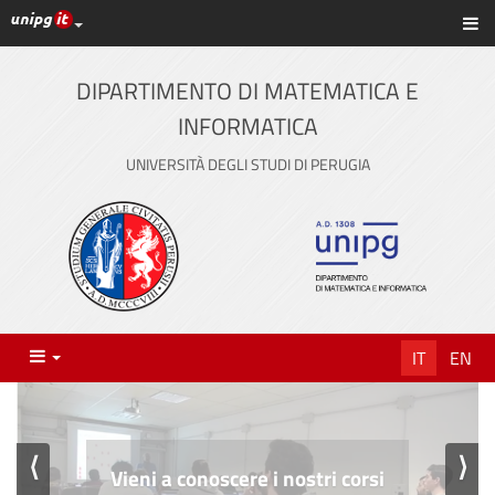
Link ai principali servizi web di Ateneo
Sc
Vai
al
contenuto
DIPARTIMENTO DI MATEMATICA E
principale
INFORMATICA
UNIVERSITÀ DEGLI STUDI DI PERUGIA
Menu
IT
EN
⟨
⟩
Vieni a conoscere i nostri corsi