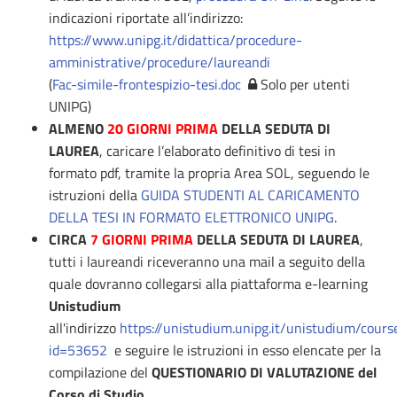
indicazioni riportate all’indirizzo:
https://www.unipg.it/didattica/procedure-
amministrative/procedure/laureandi
(
Fac-simile-frontespizio-tesi.doc
Solo per utenti
UNIPG)
ALMENO
20 GIORNI PRIMA
DELLA SEDUTA DI
LAUREA
, caricare l’elaborato definitivo di tesi in
formato pdf, tramite la propria Area SOL, seguendo le
istruzioni della
GUIDA STUDENTI AL CARICAMENTO
DELLA TESI IN FORMATO ELETTRONICO UNIPG
.
CIRCA
7 GIORNI PRIMA
DELLA SEDUTA DI LAUREA
,
tutti i laureandi riceveranno una mail a seguito della
quale dovranno collegarsi alla piattaforma e-learning
Unistudium
all'indirizzo
https://unistudium.unipg.it/unistudium/cours
id=53652
e seguire le istruzioni in esso elencate per la
compilazione del
QUESTIONARIO DI VALUTAZIONE del
Corso di Studio
.