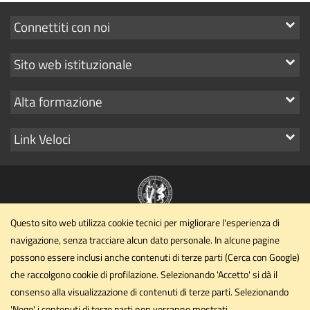
Mostra
Connettiti con noi
i
Mostra
Sito web istituzionale
link
i
Mostra
Alta formazione
link
i
Mostra
Link Veloci
link
i
link
Questo sito web utilizza cookie tecnici per migliorare l'esperienza di
Dipartimento di Matematica e Informatica
navigazione, senza tracciare alcun dato personale. In alcune pagine
Università degli Studi di Perugia
possono essere inclusi anche contenuti di terze parti (Cerca con Google)
via Vanvitelli, 1 06123 Perugia
che raccolgono cookie di profilazione. Selezionando 'Accetto' si dà il
dipartimento.dmi@unipg.it
consenso alla visualizzazione di contenuti di terze parti. Selezionando
Email
'Nego' i contenuti di terze parti non verranno mostrati.