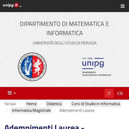
Link ai principali servizi web di Ateneo
Sc
Vai
al
contenuto
DIPARTIMENTO DI MATEMATICA E
principale
INFORMATICA
UNIVERSITÀ DEGLI STUDI DI PERUGIA
Menu
IT
EN
Sei qui:
Home
Didattica
Corsi di Studio in Informatica
Informatica Magistrale
Adempimenti Laurea
Adempimenti Laurea -