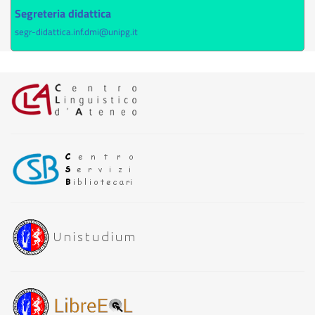
Segreteria didattica
segr-didattica.inf.dmi@unipg.it