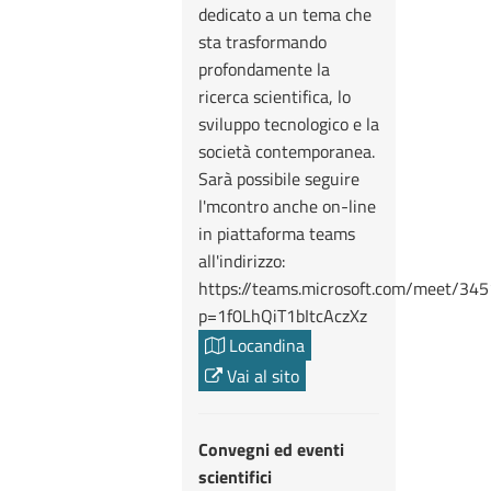
dedicato a un tema che
sta trasformando
profondamente la
ricerca scientifica, lo
sviluppo tecnologico e la
società contemporanea.
Sarà possibile seguire
l'mcontro anche on-line
in piattaforma teams
all'indirizzo:
https://teams.microsoft.com/meet/3
p=1f0LhQiT1bItcAczXz
Locandina
Vai al sito
Convegni ed eventi
scientifici