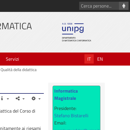
Cerca
persone
RMATICA
Servizi
IT
EN
Qualità della didattica
Informatica
Magistrale
Presidente:
attica del Corso di
Stefano Bistarelli
Email:
unitamente ai riesami