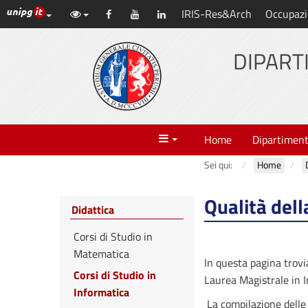
Link ai principali servizi web di Ateneo
IRIS-Res&Arch
Occupazi
Vai
Facebook
YouTube
LinkedIn
al
contenuto
DIPART
principale
Menu
Home
Dipartimen
Sei qui:
Home
Qualità dell
Didattica
Corsi di Studio in
Matematica
In questa pagina trovia
Corsi di Studio in
Laurea Magistrale in I
Informatica
La compilazione delle