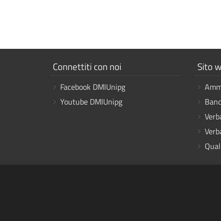
Mostra
Mostr
Connettiti con noi
Sito w
i
i
Facebook DMIUnipg
Ammi
link
link
Youtube DMIUnipg
Band
Verb
Verb
Qual