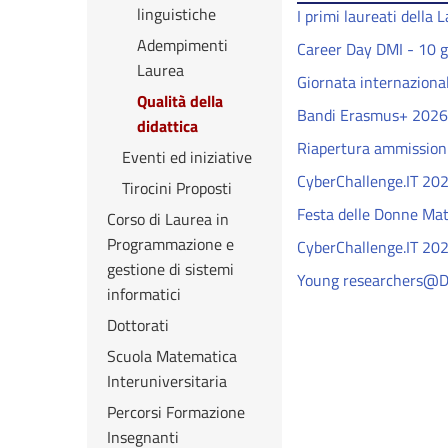
linguistiche
I primi laureati della
Adempimenti
Career Day DMI - 10 
Laurea
Giornata internazional
Qualità della
Bandi Erasmus+ 2026
didattica
Riapertura ammissioni
Eventi ed iniziative
CyberChallenge.IT 202
Tirocini Proposti
Festa delle Donne Ma
Corso di Laurea in
Programmazione e
CyberChallenge.IT 202
gestione di sistemi
Young researchers@D
informatici
Dottorati
Scuola Matematica
Interuniversitaria
Percorsi Formazione
Insegnanti