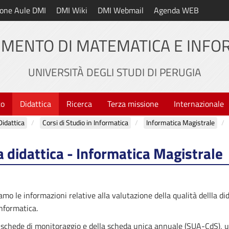
one Aule DMI
DMI Wiki
DMI Webmail
Agenda WEB
IMENTO DI MATEMATICA E INFO
UNIVERSITÀ DEGLI STUDI DI PERUGIA
to
Didattica
Ricerca
Terza missione
Internazionale
Didattica
Corsi di Studio in Informatica
Informatica Magistrale
a didattica - Informatica Magistrale
mo le informazioni relative alla valutazione della qualità dellla did
nformatica.
 schede di monitoraggio e della scheda unica annuale (SUA-CdS), 