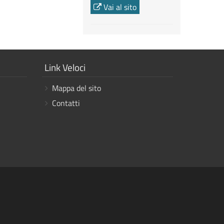
Vai al sito
Mostra
Link Veloci
i
Mappa del sito
link
Contatti