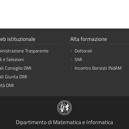
a
Mostra
eb istituzionale
Alta formazione
i
nistrazione Trasparente
Dottorati
link
i e Selezioni
SMI
ali Consiglio DMI
Incontro Borsisti INdAM
ali Giunta DMI
ità DMI
Dipartimento di Matematica e Informatica