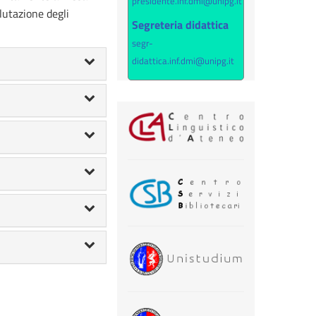
presidente.inf.dmi@unipg.it
alutazione degli
Segreteria didattica
segr-
didattica.inf.dmi@unipg.it