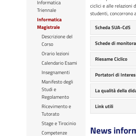
Informatica
ciclici e alle relazion
Triennale
studenti, concorrono a
Informatica
Magistrale
Scheda SUA-CdS
Descrizione del
Schede di monitor
Corso
Orario lezioni
Riesame Ciclico
Calendario Esami
Insegnamenti
Portatori di Interes
Manifesto degli
Studi e
La qualità della did
Regolamento
Ricevimento e
Link utili
Tutorato
Stage e Tirocinio
News infor
Competenze