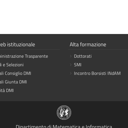
a
Mostra
eb istituzionale
Alta formazione
i
nistrazione Trasparente
Dottorati
link
i e Selezioni
SMI
ali Consiglio DMI
Incontro Borsisti INdAM
ali Giunta DMI
ità DMI
Dipartimento di Matematica e Informatica