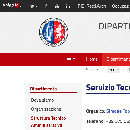
Link ai principali servizi web di Ateneo
IRIS-Res&Arch
Occupazi
Vai
Facebook
YouTube
LinkedIn
al
contenuto
DIPART
principale
Menu
Home
Dipartimen
Sei qui:
Home
Servizio Tec
Dipartimento
Dove siamo
Organizzazione
Organico:
Simone Top
Struttura Tecnico
Telefono:
+39 075 58
Amministrativa