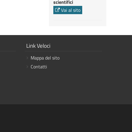
scientifici
Vai al sito
Mostra
Link Veloci
i
Mappa del sito
link
Contatti