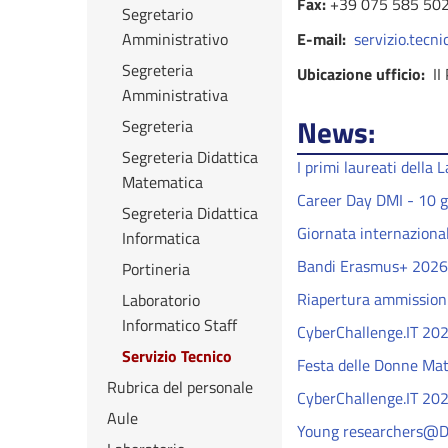
Fax:
+39 075 585 50
Segretario
Amministrativo
E-mail:
servizio.tecn
Segreteria
Ubicazione ufficio:
II 
Amministrativa
News:
Segreteria
Segreteria Didattica
I primi laureati della
Matematica
Career Day DMI - 10 
Segreteria Didattica
Giornata internazional
Informatica
Bandi Erasmus+ 2026
Portineria
Riapertura ammissioni
Laboratorio
Informatico Staff
CyberChallenge.IT 202
Servizio Tecnico
Festa delle Donne Ma
Rubrica del personale
CyberChallenge.IT 202
Aule
Young researchers@D