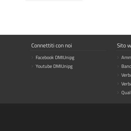
Mostra
Mostr
Connettiti con noi
Sito w
i
i
Facebook DMIUnipg
Ammi
link
link
Youtube DMIUnipg
Band
Verb
Verb
Qual