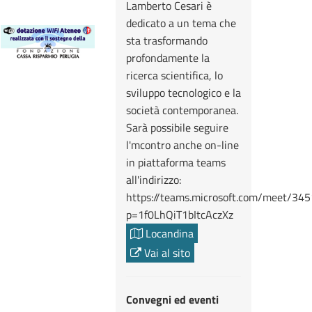
Lamberto Cesari è
dedicato a un tema che
sta trasformando
profondamente la
ricerca scientifica, lo
sviluppo tecnologico e la
società contemporanea.
Sarà possibile seguire
l'mcontro anche on-line
in piattaforma teams
all'indirizzo:
https://teams.microsoft.com/meet/3
p=1f0LhQiT1bItcAczXz
Locandina
Vai al sito
Convegni ed eventi