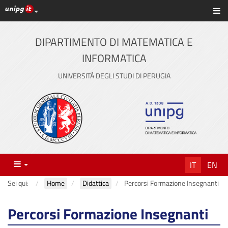
Link ai principali servizi web di Ateneo
Sc
Vai
al
contenuto
DIPARTIMENTO DI MATEMATICA E
principale
INFORMATICA
UNIVERSITÀ DEGLI STUDI DI PERUGIA
Menu
IT
EN
Sei qui:
Home
Didattica
Percorsi Formazione Insegnanti
Percorsi Formazione Insegnanti