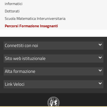
informatici
Dottorati
Scuola Matematica Interuniversitaria
Percorsi Formazione Insegnanti
Mostra
Connettiti con noi
i
Mostra
Sito web istituzionale
link
i
Mostra
Alta formazione
link
i
Mostra
Link Veloci
link
i
link