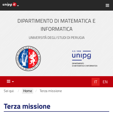
Link ai principali servizi web di Ateneo
Sc
Vai
al
contenuto
DIPARTIMENTO DI MATEMATICA E
principale
INFORMATICA
UNIVERSITÀ DEGLI STUDI DI PERUGIA
Menu
IT
EN
Sei qui:
Home
Terza missione
Terza missione