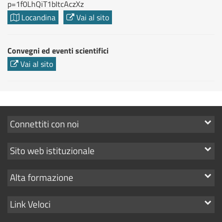
p=1f0LhQiT1bItcAczXz
Locandina
Vai al sito
Convegni ed eventi scientifici
Vai al sito
Mostra
Connettiti con noi
i
Mostra
Sito web istituzionale
link
i
Mostra
Alta formazione
link
i
Mostra
Link Veloci
link
i