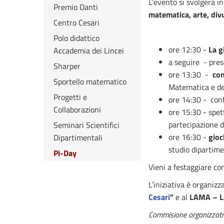
L’evento si svolgerà in
Premio Danti
matematica, arte, divu
Centro Cesari
Polo didattico
ore 12:30 -
La g
Accademia dei Lincei
a seguire - pres
Sharper
ore 13:30 -
con
Sportello matematico
Matematica e degl
Progetti e
ore 14:30 - con
Collaborazioni
ore 15:30 - spet
partecipazione d
Seminari Scientifici
ore 16:30 -
gioc
Dipartimentali
studio dipartime
Pi-Day
Vieni a festaggiare con
L’iniziativa è organizz
Cesari
”
e al
LAMA – LA
Commisione organizzatri