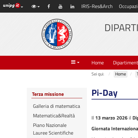
Link ai principali servizi web di Ateneo
IRIS-Res&Arch
Occupazi
Vai
Facebook
YouTube
LinkedIn
al
contenuto
DIPART
principale
Menu
Home
Dipartimen
Sei qui:
Home
Pi-Day
Terza missione
Galleria di matematica
Matematica&Realtà
Il
13 marzo 2026
il
Di
Piano Nazionale
Giornata Internazion
Lauree Scientifiche