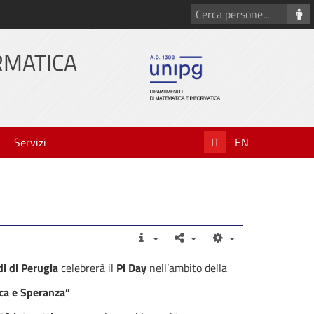
Cerca
persone
RMATICA
Servizi
IT
EN
i di Perugia
celebrerà il
Pi Day
nell’ambito della
ca e Speranza”