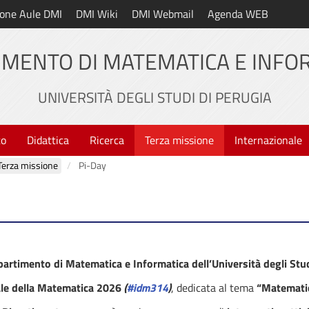
one Aule DMI
DMI Wiki
DMI Webmail
Agenda WEB
IMENTO DI MATEMATICA E INFO
UNIVERSITÀ DEGLI STUDI DI PERUGIA
to
Didattica
Ricerca
Terza missione
Internazionale
Terza missione
Pi-Day
partimento di Matematica e Informatica dell’Università degli Stud
ale della Matematica 2026
(
#idm314
)
, dedicata al tema
“Matemati