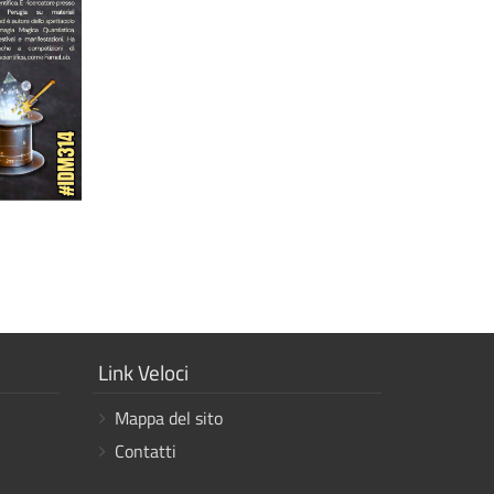
Mostra
Link Veloci
i
Mappa del sito
link
Contatti