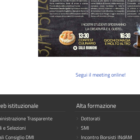
Segui il meeting online!
a
Mostra
eb istituzionale
Alta formazione
i
nistrazione Trasparente
Dottorati
link
i e Selezioni
SMI
ali Consiglio DMI
Incontro Borsisti INdAM