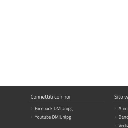
Mostra
Mostr
Connettiti con noi
Sito w
i
i
Facebook DMIUnipg
Ammi
link
link
Youtube DMIUnipg
Band
Verb