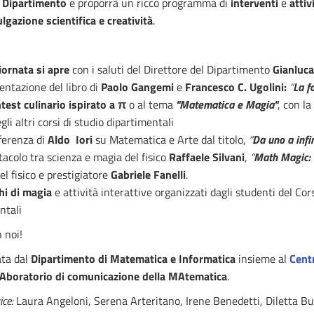
Dipartimento
e proporrà un ricco programma di
interventi
e
attiv
lgazione scientifica e creatività
.
iornata si apre
con i saluti del Direttore del Dipartimento
Gianluca
entazione del libro di
Paolo Gangemi
e
Francesco C. Ugolini:
“
La f
test culinario ispirato a π
o al tema
"Matematica e Magia"
, con l
i altri corsi di studio dipartimentali
ferenza di
Aldo Iori
su Matematica e Arte dal titolo,
“
Da uno a infin
tacolo tra scienza e magia del fisico
Raffaele Silvani
,
“
Math Magic: l
el fisico e prestigiatore
Gabriele Fanelli
.
hi di magia
e attività interattive organizzati dagli studenti del Cor
ntali
 noi!
ata dal
Dipartimento di Matematica e Informatica
insieme al
Cent
boratorio di comunicazione della MAtematica
.
ce:
Laura Angeloni, Serena Arteritano, Irene Benedetti, Diletta Buri