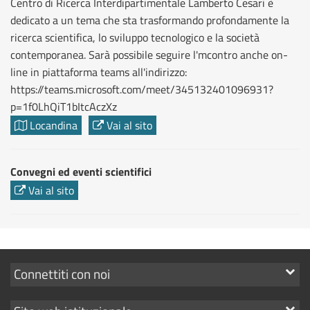
Centro di Ricerca Interdipartimentale Lamberto Cesari è
dedicato a un tema che sta trasformando profondamente la
ricerca scientifica, lo sviluppo tecnologico e la società
contemporanea. Sarà possibile seguire l'mcontro anche on-
line in piattaforma teams all'indirizzo:
https://teams.microsoft.com/meet/345132401096931?
p=1f0LhQiT1bItcAczXz
Locandina
Vai al sito
Convegni ed eventi scientifici
Vai al sito
Mostra
Connettiti con noi
i