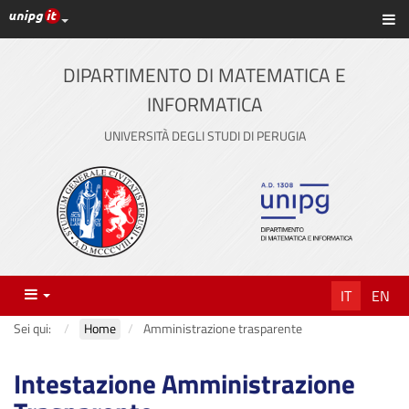
Link ai principali servizi web di Ateneo
Sc
Vai
al
contenuto
DIPARTIMENTO DI MATEMATICA E
principale
INFORMATICA
UNIVERSITÀ DEGLI STUDI DI PERUGIA
Menu
IT
EN
Sei qui:
Home
Amministrazione trasparente
Intestazione Amministrazione