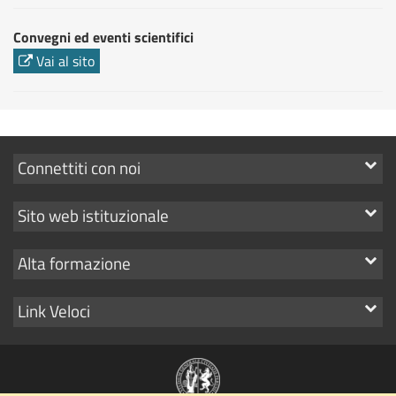
Convegni ed eventi scientifici
Vai al sito
Mostra
Connettiti con noi
i
Mostra
Sito web istituzionale
link
i
Mostra
Alta formazione
link
i
Mostra
Link Veloci
link
i
link