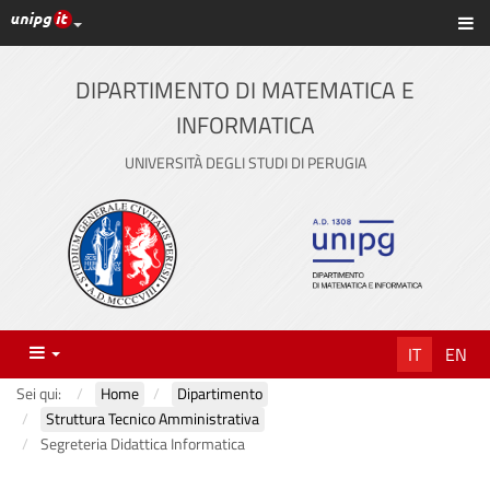
Link ai principali servizi web di Ateneo
Sc
Vai
al
contenuto
DIPARTIMENTO DI MATEMATICA E
principale
INFORMATICA
UNIVERSITÀ DEGLI STUDI DI PERUGIA
Menu
IT
EN
Sei qui:
Home
Dipartimento
Struttura Tecnico Amministrativa
Segreteria Didattica Informatica