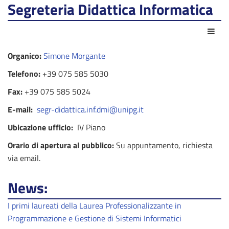
Segreteria Didattica Informatica
Azio
Organico:
Simone Morgante
Telefono:
+39 075 585 5030
Fax:
+39 075 585 5024
E-mail:
segr-didattica.inf.dmi@unipg.it
Ubicazione ufficio:
IV Piano
Orario di apertura al pubblico:
Su appuntamento, richiesta
via email.
News:
I primi laureati della Laurea Professionalizzante in
Programmazione e Gestione di Sistemi Informatici