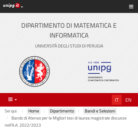
Link ai principali servizi web di Ateneo
Sc
Vai
al
contenuto
DIPARTIMENTO DI MATEMATICA E
principale
INFORMATICA
UNIVERSITÀ DEGLI STUDI DI PERUGIA
Menu
IT
EN
Sei qui:
Home
Dipartimento
Bandi e Selezioni
Bando di Ateneo per le Migliori tesi di laurea magistrale discusse
nell’A.A. 2022/2023