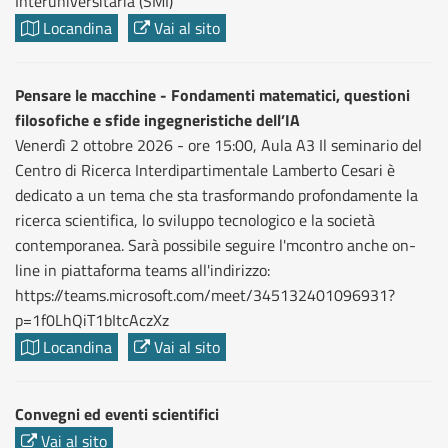
Interuniversitaria (SMI)
Locandina
Vai al sito
Pensare le macchine - Fondamenti matematici, questioni
filosofiche e sfide ingegneristiche dell’IA
Venerdì 2 ottobre 2026 - ore 15:00, Aula A3 Il seminario del
Centro di Ricerca Interdipartimentale Lamberto Cesari è
dedicato a un tema che sta trasformando profondamente la
ricerca scientifica, lo sviluppo tecnologico e la società
contemporanea. Sarà possibile seguire l'mcontro anche on-
line in piattaforma teams all'indirizzo:
https://teams.microsoft.com/meet/345132401096931?
p=1f0LhQiT1bItcAczXz
Locandina
Vai al sito
Convegni ed eventi scientifici
Vai al sito