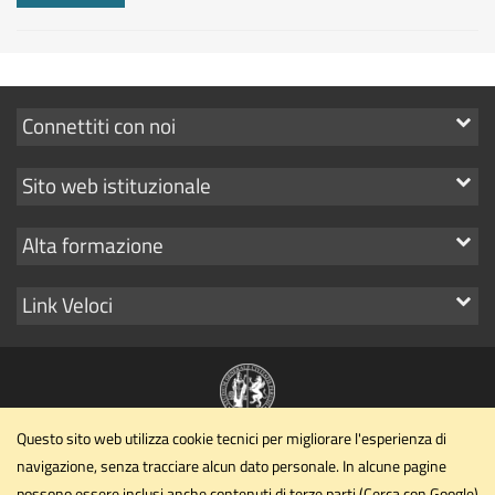
Mostra
Connettiti con noi
i
Mostra
Sito web istituzionale
link
i
Mostra
Alta formazione
link
i
Mostra
Link Veloci
link
i
link
Questo sito web utilizza cookie tecnici per migliorare l'esperienza di
Dipartimento di Matematica e Informatica
navigazione, senza tracciare alcun dato personale. In alcune pagine
Università degli Studi di Perugia
possono essere inclusi anche contenuti di terze parti (Cerca con Google)