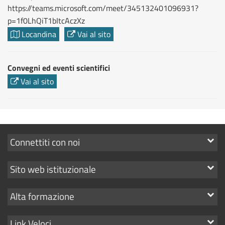
https://teams.microsoft.com/meet/345132401096931?
p=1f0LhQiT1bItcAczXz
Locandina
Vai al sito
Convegni ed eventi scientifici
Vai al sito
Mostra
Connettiti con noi
i
Mostra
Sito web istituzionale
link
i
Mostra
Alta formazione
link
i
Mostra
Link Veloci