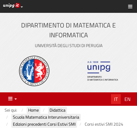
Link ai principali servizi web di Ateneo
Sc
Vai
al
contenuto
DIPARTIMENTO DI MATEMATICA E
principale
INFORMATICA
UNIVERSITÀ DEGLI STUDI DI PERUGIA
Menu
IT
EN
Sei qui:
Home
Didattica
Scuola Matematica Interuniversitaria
Edizioni precedenti Corsi Estivi SMI
Corsi estivi SMI 2024