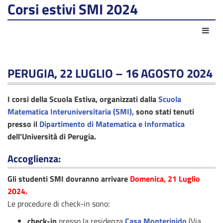
Corsi estivi SMI 2024
Azio
PERUGIA, 22 LUGLIO – 16 AGOSTO 2024
I corsi della Scuola Estiva, organizzati dalla
Scuola
Matematica Interuniversitaria (SMI),
sono stati tenuti
presso il
Dipartimento di Matematica e Informatica
dell’Università di Perugia.
Accoglienza:
Gli studenti SMI dovranno arrivare
Domenica, 21 Luglio
2024.
Le procedure di check-in sono:
check-in
presso la residenza
Casa Monteripido
(Via