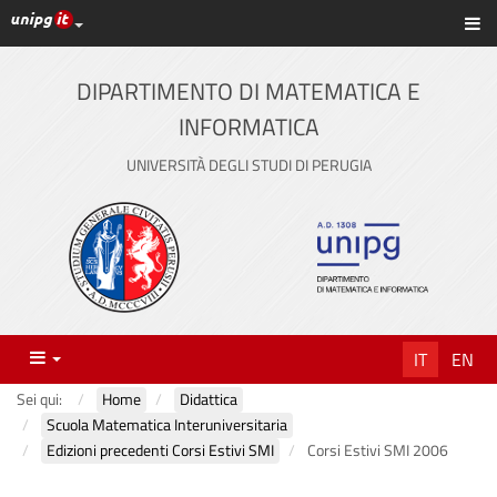
Link ai principali servizi web di Ateneo
Sc
Vai
al
contenuto
DIPARTIMENTO DI MATEMATICA E
principale
INFORMATICA
UNIVERSITÀ DEGLI STUDI DI PERUGIA
Menu
IT
EN
Sei qui:
Home
Didattica
Scuola Matematica Interuniversitaria
Edizioni precedenti Corsi Estivi SMI
Corsi Estivi SMI 2006