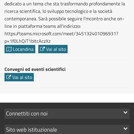
dedicato a un tema che sta trasformando profondamente la
ricerca scientifica, lo sviluppo tecnologico e la società
contemporanea. Sarà possibile seguire l'mcontro anche on-
line in piattaforma teams all'indirizzo:
https://teams.microsoft.com/meet/345132401096931?
p=1f0LhQiT1bItcAczXz
Locandina
Vai al sito
Convegni ed eventi scientifici
Vai al sito
Mostra
Connettiti con noi
i
Mostra
Sito web istituzionale
link