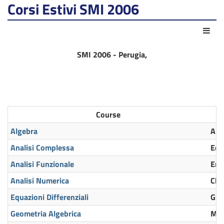
Corsi Estivi SMI 2006
Azio
SMI 2006 - Perugia,
Course
Algebra
Alb
Analisi Complessa
Edg
Analisi Funzionale
Eri
Analisi Numerica
Chr
Equazioni Differenziali
Gui
Geometria Algebrica
Mar