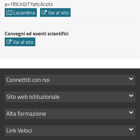
p=1f0LhQiT1bItcAczXz
Locandina
Vai al sito
Convegni ed eventi scientifici
Vai al sito
Mostra
Connettiti con noi
i
Mostra
Sito web istituzionale
link
i
Mostra
Alta formazione
link
i
Mostra
Link Veloci
link
i