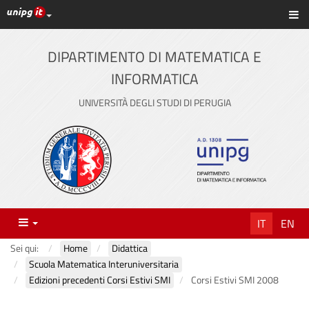
Link ai principali servizi web di Ateneo
Sc
Vai
al
contenuto
DIPARTIMENTO DI MATEMATICA E
principale
INFORMATICA
UNIVERSITÀ DEGLI STUDI DI PERUGIA
Menu
IT
EN
Sei qui:
Home
Didattica
Scuola Matematica Interuniversitaria
Edizioni precedenti Corsi Estivi SMI
Corsi Estivi SMI 2008