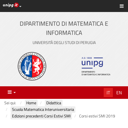
Link ai principali servizi web di Ateneo
Sc
Vai
al
contenuto
DIPARTIMENTO DI MATEMATICA E
principale
INFORMATICA
UNIVERSITÀ DEGLI STUDI DI PERUGIA
Menu
IT
EN
Sei qui:
Home
Didattica
Scuola Matematica Interuniversitaria
Edizioni precedenti Corsi Estivi SMI
Corsi estivi SMI 2019