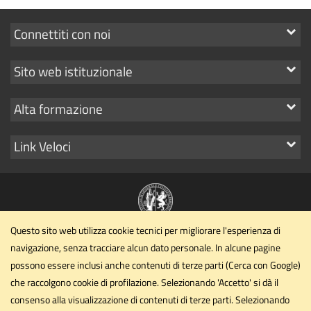
Mostra
Connettiti con noi
i
Mostra
Sito web istituzionale
link
i
Mostra
Alta formazione
link
i
Mostra
Link Veloci
link
i
link
Questo sito web utilizza cookie tecnici per migliorare l'esperienza di
Dipartimento di Matematica e Informatica
navigazione, senza tracciare alcun dato personale. In alcune pagine
Università degli Studi di Perugia
possono essere inclusi anche contenuti di terze parti (Cerca con Google)
via Vanvitelli, 1 06123 Perugia
che raccolgono cookie di profilazione. Selezionando 'Accetto' si dà il
dipartimento.dmi@unipg.it
consenso alla visualizzazione di contenuti di terze parti. Selezionando
Email