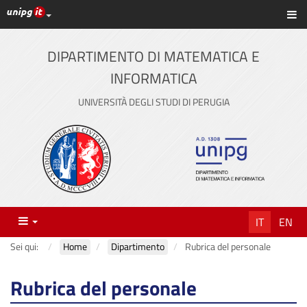
Link ai principali servizi web di Ateneo
Sc
Vai
al
contenuto
DIPARTIMENTO DI MATEMATICA E
principale
INFORMATICA
UNIVERSITÀ DEGLI STUDI DI PERUGIA
Menu
IT
EN
Sei qui:
Home
Dipartimento
Rubrica del personale
Rubrica del personale