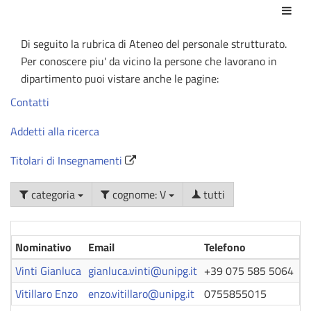
Azio
Di seguito la rubrica di Ateneo del personale strutturato.
Per conoscere piu' da vicino la persone che lavorano in
dipartimento puoi vistare anche le pagine:
Contatti
Addetti alla ricerca
Titolari di Insegnamenti
categoria
cognome: V
tutti
Nominativo
Email
Telefono
R
Vinti Gianluca
gianluca.vinti@unipg.it
+39 075 585 5064
Pr
Vitillaro Enzo
enzo.vitillaro@unipg.it
0755855015
Pr