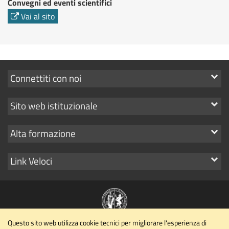
Convegni ed eventi scientifici
Vai al sito
Mostra
Connettiti con noi
i
Mostra
Sito web istituzionale
link
i
Mostra
Alta formazione
link
i
Mostra
Link Veloci
link
i
link
Questo sito web utilizza cookie tecnici per migliorare l'esperienza di
Dipartimento di Matematica e Informatica