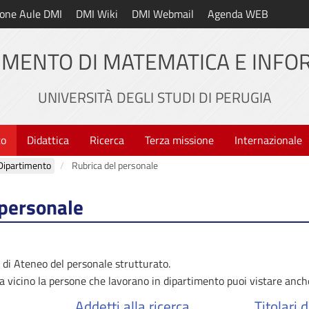
one Aule DMI
DMI Wiki
DMI Webmail
Agenda WEB
IMENTO DI MATEMATICA E INFO
UNIVERSITÀ DEGLI STUDI DI PERUGIA
to
Didattica
Ricerca
Terza missione
Internazionale
Dipartimento
Rubrica del personale
 personale
a di Ateneo del personale strutturato.
a vicino la persone che lavorano in dipartimento puoi vistare anch
Addetti alla ricerca
Titolari 