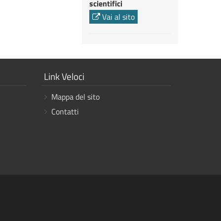
scientifici
Vai al sito
Mostra
Link Veloci
i
Mappa del sito
link
Contatti