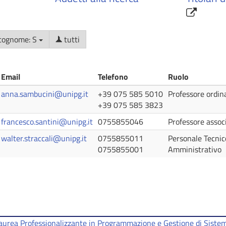
cognome: S
tutti
Email
Telefono
Ruolo
anna.sambucini@unipg.it
+39 075 585 5010
Professore ordin
+39 075 585 3823
francesco.santini@unipg.it
0755855046
Professore assoc
walter.straccali@unipg.it
0755855011
Personale Tecnic
0755855001
Amministrativo
 Laurea Professionalizzante in Programmazione e Gestione di Sistem