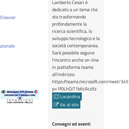
Lamberto Cesari è
dedicato a un tema che
sta trasformando
 Elsevier
profondamente la
ricerca scientifica, lo
sviluppo tecnologico e la
società contemporanea.
azionale
Sarà possibile seguire
l'mcontro anche on-line
in piattaforma teams
all'indirizzo:
https://teams.microsoft.com/meet/3
p=1f0LhQiT1bItcAczXz
Locandina
Vai al sito
Convegni ed eventi