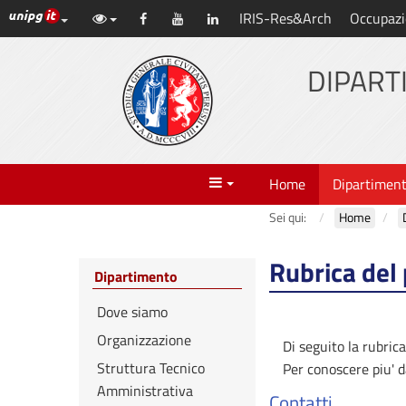
Link ai principali servizi web di Ateneo
IRIS-Res&Arch
Occupazi
Vai
Facebook
YouTube
LinkedIn
al
contenuto
DIPART
principale
Menu
Home
Dipartimen
Sei qui:
Home
Rubrica del
Dipartimento
Dove siamo
Organizzazione
Di seguito la rubric
Struttura Tecnico
Per conoscere piu' d
Amministrativa
Contatti