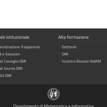
a
Mostra
eb istituzionale
Alta formazione
i
nistrazione Trasparente
Dottorati
link
i e Selezioni
SMI
ali Consiglio DMI
Incontro Borsisti INdAM
ali Giunta DMI
ità DMI
Dipartimento di Matematica e Informatica