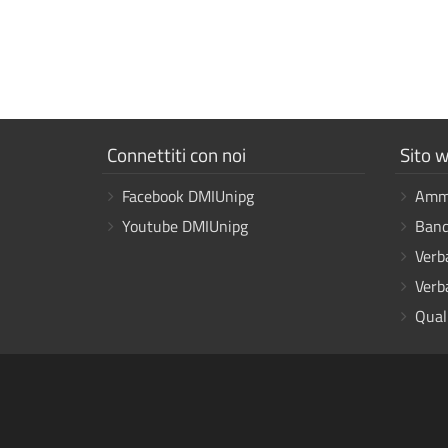
Mostra
Mostr
Connettiti con noi
Sito w
i
i
Facebook DMIUnipg
Ammi
link
link
Youtube DMIUnipg
Band
Verb
Verb
Qual