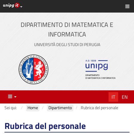
Link ai principali servizi web di Ateneo
Sc
Vai
al
contenuto
DIPARTIMENTO DI MATEMATICA E
principale
INFORMATICA
UNIVERSITÀ DEGLI STUDI DI PERUGIA
Menu
IT
EN
Sei qui:
Home
Dipartimento
Rubrica del personale
Rubrica del personale