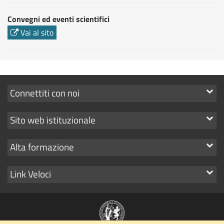
Convegni ed eventi scientifici
Vai al sito
Mostra
Connettiti con noi
i
Mostra
Sito web istituzionale
link
i
Mostra
Alta formazione
link
i
Mostra
Link Veloci
link
i
link