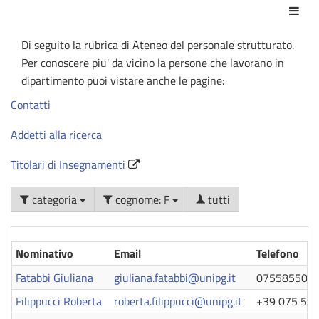
Azio
Di seguito la rubrica di Ateneo del personale strutturato.
Per conoscere piu' da vicino la persone che lavorano in
dipartimento puoi vistare anche le pagine:
Contatti
Addetti alla ricerca
Titolari di Insegnamenti
categoria
cognome: F
tutti
Nominativo
Email
Telefono
Fatabbi Giuliana
giuliana.fatabbi@unipg.it
075585502
Filippucci Roberta
roberta.filippucci@unipg.it
+39 075 58