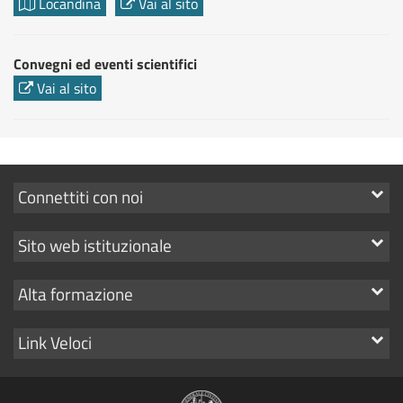
Locandina
Vai al sito
Convegni ed eventi scientifici
Vai al sito
Mostra
Connettiti con noi
i
Mostra
Sito web istituzionale
link
i
Mostra
Alta formazione
link
i
Mostra
Link Veloci
link
i
link