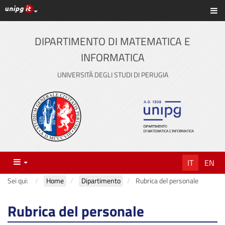
Link ai principali servizi web di Ateneo
Sc
Vai
al
contenuto
DIPARTIMENTO DI MATEMATICA E
principale
INFORMATICA
UNIVERSITÀ DEGLI STUDI DI PERUGIA
Menu
IT
EN
Sei qui:
Home
Dipartimento
Rubrica del personale
Rubrica del personale