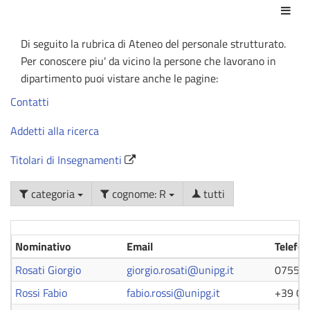
Azio
Di seguito la rubrica di Ateneo del personale strutturato.
Per conoscere piu' da vicino la persone che lavorano in
dipartimento puoi vistare anche le pagine:
Contatti
Addetti alla ricerca
Titolari di Insegnamenti
categoria
cognome: R
tutti
Nominativo
Email
Telefo
Rosati Giorgio
giorgio.rosati@unipg.it
07558
Rossi Fabio
fabio.rossi@unipg.it
+39 07