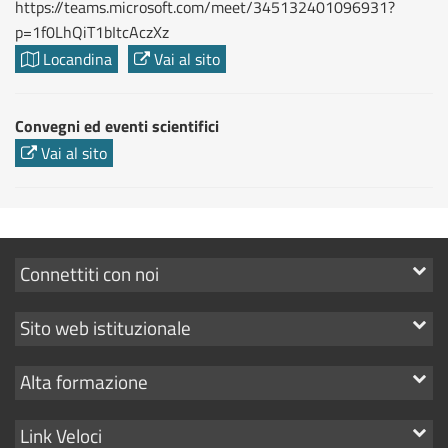
https://teams.microsoft.com/meet/345132401096931?
p=1f0LhQiT1bItcAczXz
Locandina
Vai al sito
Convegni ed eventi scientifici
Vai al sito
Mostra
Connettiti con noi
i
Mostra
Sito web istituzionale
link
i
Mostra
Alta formazione
link
i
Mostra
Link Veloci
link