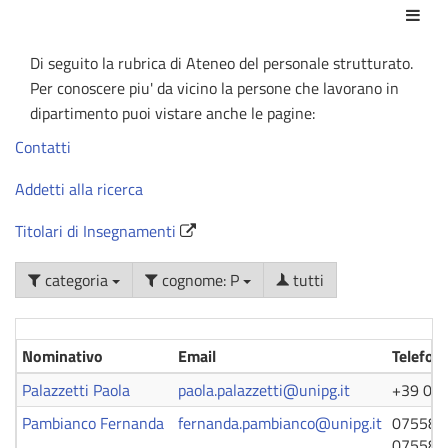
Azio
Di seguito la rubrica di Ateneo del personale strutturato.
Per conoscere piu' da vicino la persone che lavorano in
dipartimento puoi vistare anche le pagine:
Contatti
Addetti alla ricerca
Titolari di Insegnamenti
categoria
cognome: P
tutti
Nominativo
Email
Telefon
Palazzetti Paola
paola.palazzetti@unipg.it
+39 07
Pambianco Fernanda
fernanda.pambianco@unipg.it
075585
075585