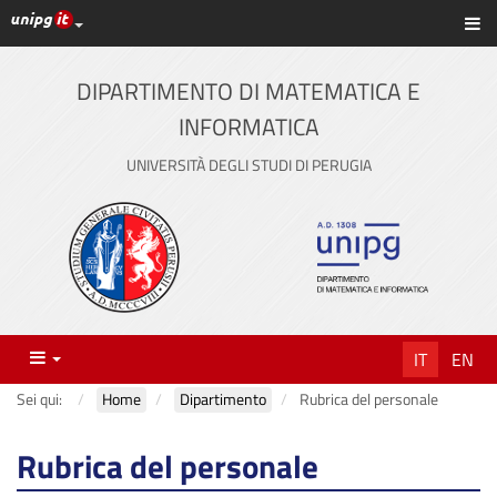
Link ai principali servizi web di Ateneo
Sc
Vai
al
contenuto
DIPARTIMENTO DI MATEMATICA E
principale
INFORMATICA
UNIVERSITÀ DEGLI STUDI DI PERUGIA
Menu
IT
EN
Sei qui:
Home
Dipartimento
Rubrica del personale
Rubrica del personale