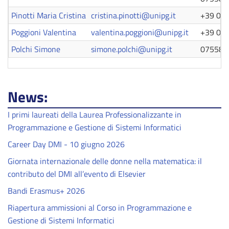
Pinotti Maria Cristina
cristina.pinotti@unipg.it
+39 07
Poggioni Valentina
valentina.poggioni@unipg.it
+39 07
Polchi Simone
simone.polchi@unipg.it
075585
News:
I primi laureati della Laurea Professionalizzante in
Programmazione e Gestione di Sistemi Informatici
Career Day DMI - 10 giugno 2026
Giornata internazionale delle donne nella matematica: il
contributo del DMI all’evento di Elsevier
Bandi Erasmus+ 2026
Riapertura ammissioni al Corso in Programmazione e
Gestione di Sistemi Informatici