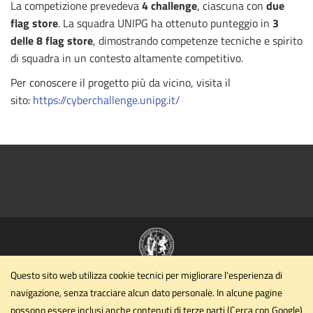
La competizione prevedeva
4 challenge
, ciascuna con
due
flag store
. La squadra UNIPG ha ottenuto punteggio in
3
delle 8 flag store
, dimostrando competenze tecniche e spirito
di squadra in un contesto altamente competitivo.
Per conoscere il progetto più da vicino, visita il
sito:
https://cyberchallenge.unipg.it/
Questo sito web utilizza cookie tecnici per migliorare l'esperienza di
Dipartimento di Matematica e Informatica
navigazione, senza tracciare alcun dato personale. In alcune pagine
Università degli Studi di Perugia
possono essere inclusi anche contenuti di terze parti (Cerca con Google)