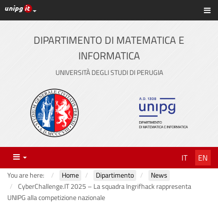
UniPG top links
Sh
Skip
to
content
DIPARTIMENTO DI MATEMATICA E
INFORMATICA
UNIVERSITÀ DEGLI STUDI DI PERUGIA
Menu
IT
EN
You are here:
Home
Dipartimento
News
CyberChallenge.IT 2025 – La squadra Ingrifhack rappresenta
UNIPG alla competizione nazionale