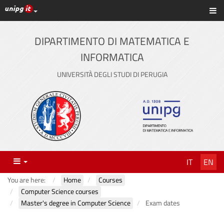
UniPG top links
Sh
Skip
to
content
DIPARTIMENTO DI MATEMATICA E
INFORMATICA
UNIVERSITÀ DEGLI STUDI DI PERUGIA
Menu
IT
EN
You are here:
Home
Courses
Computer Science courses
Master's degree in Computer Science
Exam dates