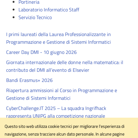
Portineria
Laboratorio Informatico Staff
Servizio Tecnico
I primi laureati della Laurea Professionalizzante in
Programmazione e Gestione di Sistemi Informatici
Career Day DMI - 10 giugno 2026
Giornata internazionale delle donne nella matematica: il
contributo del DMI all’evento di Elsevier
Bandi Erasmus+ 2026
Riapertura ammissioni al Corso in Programmazione e
Gestione di Sistemi Informatici
CyberChallenge.IT 2025 – La squadra Ingrifhack
rappresenta UNIPG alla competizione nazionale
Festa delle Donne Matematiche 2024
Questo sito web utilizza cookie tecnici per migliorare l'esperienza di
navigazione, senza tracciare alcun dato personale. In alcune pagine
CyberChallenge.IT 2024 - Premiazioni