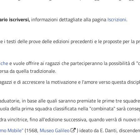
rio iscriversi,
informazioni dettagliate alla pagina
Iscrizioni
.
 i testi delle prove delle edizioni precedenti e le proposte per la p
iche
e vuole offrire ai ragazzi che parteciperanno la possibilità d
versa da quella tradizionale.
agazzi e di accrescere la motivazione e l'amore verso questa discipli
duatorie, in base alle quali saranno premiate le prime tre squadre cla
scuola della prima squadra classificata nella "combinata" sarà con
dra vincitrice, fino all'edizione successiva, quando verrà di nuovo ri
imo Mobile"
(1568,
Museo Galileo
) ideato da E. Danti, discende