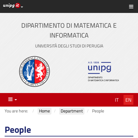
UniPG top links
Sh
Skip
to
content
DIPARTIMENTO DI MATEMATICA E
INFORMATICA
UNIVERSITÀ DEGLI STUDI DI PERUGIA
Menu
IT
EN
You are here:
Home
Department
People
People