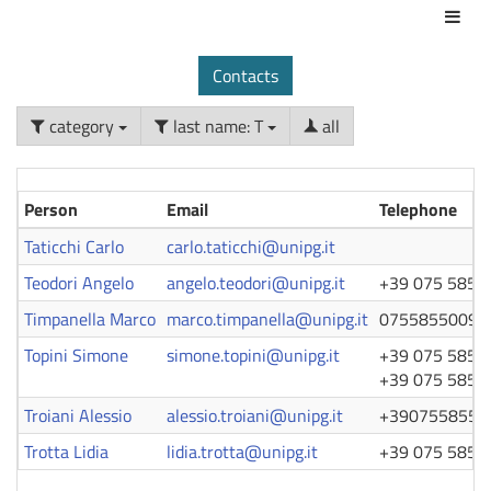
Act
Contacts
category
last name: T
all
Person
Email
Telephone
Taticchi Carlo
carlo.taticchi@unipg.it
Teodori Angelo
angelo.teodori@unipg.it
+39 075 585 
Timpanella Marco
marco.timpanella@unipg.it
0755855009
Topini Simone
simone.topini@unipg.it
+39 075 585 
+39 075 585 
Troiani Alessio
alessio.troiani@unipg.it
+3907558550
Trotta Lidia
lidia.trotta@unipg.it
+39 075 585 